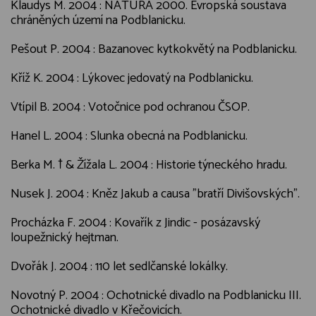
Klaudys M. 2004 : NATURA 2000. Evropská soustava
chráněných území na Podblanicku.
Pešout P. 2004 : Bazanovec kytkokvětý na Podblanicku.
Kříž K. 2004 : Lýkovec jedovatý na Podblanicku.
Vtípil B. 2004 : Votočnice pod ochranou ČSOP.
Hanel L. 2004 : Slunka obecná na Podblanicku.
Berka M. † & Žížala L. 2004 : Historie týneckého hradu.
Nusek J. 2004 : Kněz Jakub a causa "bratří Divišovských".
Procházka F. 2004 : Kovařík z Jindic - posázavský
loupežnický hejtman.
Dvořák J. 2004 : 110 let sedlčanské lokálky.
Novotný P. 2004 : Ochotnické divadlo na Podblanicku III.
Ochotnické divadlo v Křečovicích.