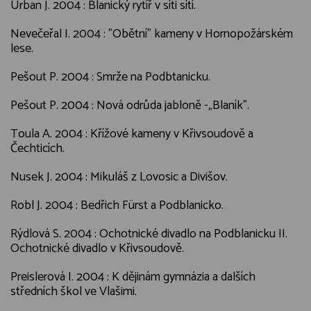
Urban J. 2004 : Blanický rytíř v síti sítí.
Nevečeřal I. 2004 : "Obětní" kameny v Hornopožárském
lese.
Pešout P. 2004 : Smrže na Podbtanicku.
Pešout P. 2004 : Nová odrůda jabloně -„Blaník".
Toula A. 2004 : Křížové kameny v Křivsoudově a
Čechticích.
Nusek J. 2004 : Mikuláš z Lovosic a Divišov.
Robl J. 2004 : Bedřich Fürst a Podblanicko.
Rýdlová S. 2004 : Ochotnické divadlo na Podblanicku II.
Ochotnické divadlo v Křivsoudově.
Preislerová I. 2004 : K dějinám gymnázia a dalších
středních škol ve Vlašimi.