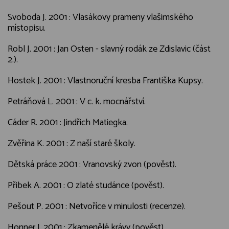
Svoboda J. 2001 : Vlasákovy prameny vlašimského
místopisu.
Robl J. 2001 : Jan Osten - slavný rodák ze Zdislavic (část
2.).
Hostek J. 2001 : Vlastnoruční kresba Františka Kupsy.
Petráňová L. 2001 : V c. k. mocnářství.
Cáder R. 2001 : Jindřich Matiegka.
Zvěřina K. 2001 : Z naší staré školy.
Dětská práce 2001 : Vranovský zvon (pověst).
Přibek A. 2001 : O zlaté studánce (pověst).
Pešout P. 2001 : Netvoříce v minulosti (recenze).
Honner J. 2001 : Zkamenělé krávy (pověst).