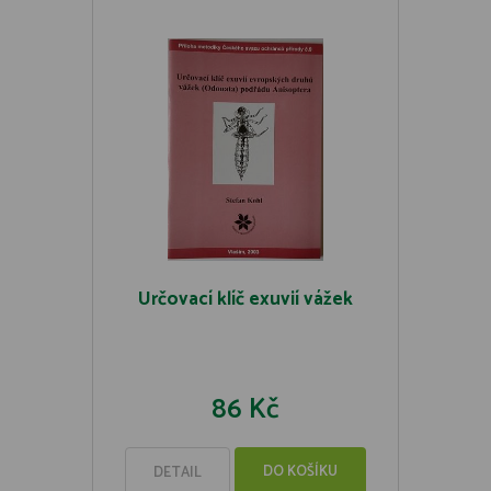
Určovací klíč exuvií vážek
86 Kč
DO KOŠÍKU
DETAIL