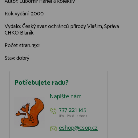
Autor: Lubomír Hanel a kolektiv
Rok vydání: 2000
Vydalo: Český svaz ochránců přírody Vlašim, Správa
CHKO Blaník
Počet stran: 192
Stav: dobrý
Potřebujete radu?
Napište nám
737 221 145
(Po - Pá: 8 - 17hod)
eshop@csop.cz