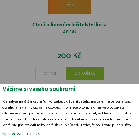
Čtení o lidovém léčitelství lidí a
zvířat
200 Kč
DO KOŠÍKU
DETAIL
Vážíme si vašeho soukromí
K analýze návštěvnosti a funkcí webu, ukládání vašeho nastavení a personalizaci
obsahu a reklam využíváme cookies. Informace o tom, jak náš web používáte,
sdílíme se svými partnery pro sociální média, inzerci a analýzy, kteří mohou být ze
Zásady zpracování souborů cookies
zemí mimo EU. Partneři tyto údaje mohou zkombinovat s dalšími informacemi,
které jste jim poskytli nebo které získali v důsledku toho, že používáte jejich služby.
© 2009-2026 ČSOP Vlašim,
všechna práva vyhrazena
Podrobné informace
Grafický návrh
KošnarDesign.cz
a zpracoval
Jan Čech
Spravovat cookies