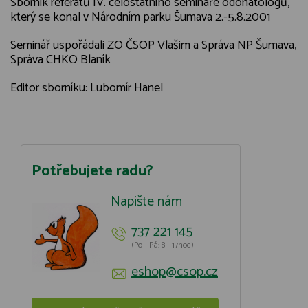
Sborník referátů IV. celostátního semináře odonatologů,
který se konal v Národním parku Šumava 2.-5.8.2001
Seminář uspořádali ZO ČSOP Vlašim a Správa NP Šumava,
Správa CHKO Blaník
Editor sborníku: Lubomír Hanel
Potřebujete radu?
Napište nám
737 221 145
(Po - Pá: 8 - 17hod)
eshop@csop.cz