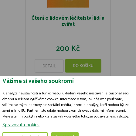
Čtení o lidovém léčitelství lidí a
zvířat
200 Kč
DO KOŠÍKU
DETAIL
Vážíme si vašeho soukromí
K analýze návštěvnosti a funkcí webu, ukládání vašeho nastavení a personalizaci
obsahu a reklam využíváme cookies. Informace o tom, jak náš web používáte,
sdílíme se svými partnery pro sociální média, inzerci a analýzy, kteří mohou být ze
Zásady zpracování souborů cookies
zemí mimo EU. Partneři tyto údaje mohou zkombinovat s dalšími informacemi,
které jste jim poskytli nebo které získali v důsledku toho, že používáte jejich služby.
© 2009-2026 ČSOP Vlašim,
všechna práva vyhrazena
Podrobné informace
Grafický návrh
KošnarDesign.cz
a zpracoval
Jan Čech
Spravovat cookies