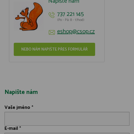
Napište nám
737 221 145
(Po - Pá: 8 - 17hod)
eshop@csop.cz
NEBO NÁM NAPIŠTE PŘES FORMULÁŘ
Napište nám
Vaše jméno
*
E-mail
*