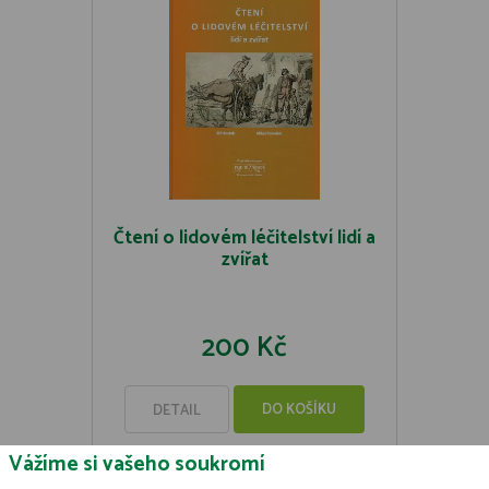
Čtení o lidovém léčitelství lidí a
zvířat
200 Kč
DO KOŠÍKU
DETAIL
Vážíme si vašeho soukromí