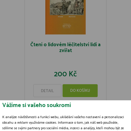
Čtení o lidovém léčitelství lidí a
zvířat
200 Kč
DO KOŠÍKU
DETAIL
Vážíme si vašeho soukromí
K analýze návštěvnosti a funkcí webu, ukládání vašeho nastavení a personalizaci
obsahu a reklam využíváme cookies. Informace o tom, jak náš web používáte,
sdílíme se svými partnery pro sociální média, inzerci a analýzy, kteří mohou být ze