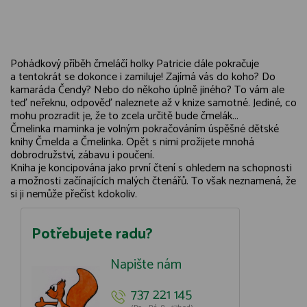
Pohádkový příběh čmeláčí holky Patricie dále pokračuje
a tentokrát se dokonce i zamiluje! Zajímá vás do koho? Do
kamaráda Čendy? Nebo do někoho úplně jiného? To vám ale
teď neřeknu, odpověď naleznete až v knize samotné. Jediné, co
mohu prozradit je, že to zcela určitě bude čmelák...
Čmelinka maminka je volným pokračováním úspěšné dětské
knihy Čmelda a Čmelinka. Opět s nimi prožijete mnohá
dobrodružství, zábavu i poučení.
Kniha je koncipována jako první čtení s ohledem na schopnosti
a možnosti začínajících malých čtenářů. To však neznamená, že
si ji nemůže přečíst kdokoliv.
Potřebujete radu?
Napište nám
737 221 145