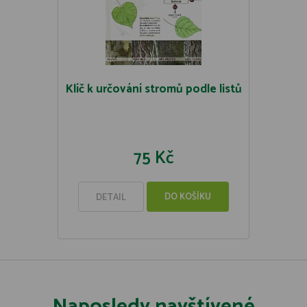
Klíč k určování stromů podle listů
75 Kč
DO KOŠÍKU
DETAIL
Naposledy navštívené