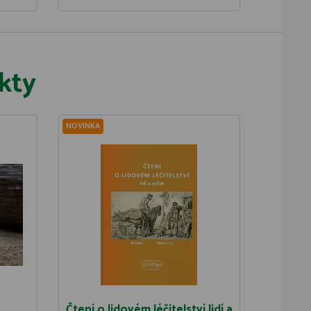
kty
NOVINKA
Čtení o lidovém léčitelství lidí a