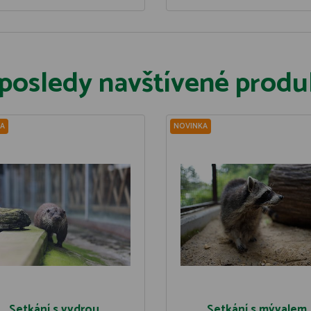
posledy navštívené produ
A
NOVINKA
Setkání s vydrou
Setkání s mývalem