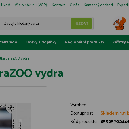
Úvod
Vše o nákupu (VOP)
Kontakt
O nás
Kamenný obchod
Expedi
fairtrade
Oděvy a doplňky
Regionální produkty
Zážitky 
zitka paraZOO vydra
paraZOO vydra
Výrobce
Dostupnost
Skladem 131 
Kód produktu:
8592570244