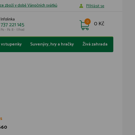
ce zboží v době Vánočních svátků
Příhlásit se
Infolinka
0
0 Kč
737 221 145
Po - Pá: 8 - 17hod
a vstupenky
Suvenýry, hry a hračky
Živá zahrada
ks
660