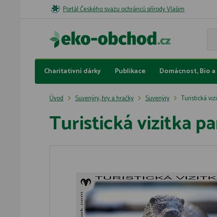
Portál Českého svazu ochránců přírody Vlašim
Charitativní dárky
Publikace
Domácnost, Bio a 
Úvod
Suvenýry, hry a hračky
Suvenýry
Turistická vi
Turistická vizitka 