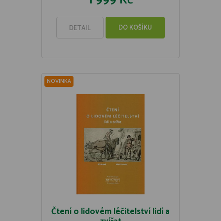
1 999 Kč
DO KOŠÍKU
DETAIL
NOVINKA
Čtení o lidovém léčitelství lidí a