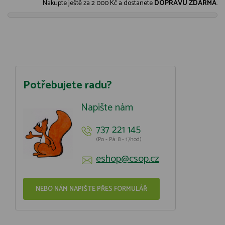
Nakupte ještě za
2 000 Kč
a dostanete
DOPRAVU ZDARMA
.
Potřebujete radu?
Napište nám
737 221 145
(Po - Pá: 8 - 17hod)
eshop@csop.cz
NEBO NÁM NAPIŠTE PŘES FORMULÁŘ