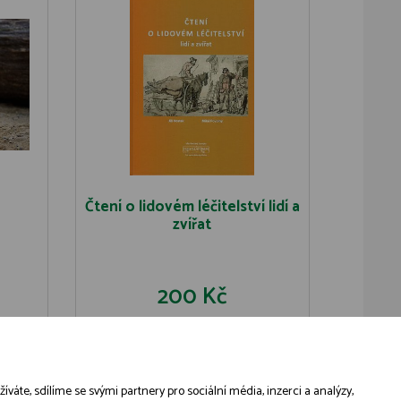
Čtení o lidovém léčitelství lidí a
zvířat
200 Kč
U
DO KOŠÍKU
DETAIL
áte, sdílíme se svými partnery pro sociální média, inzerci a analýzy,