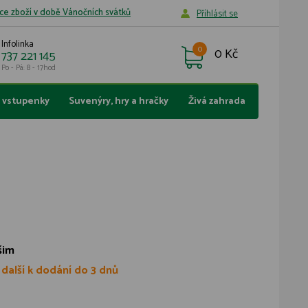
ce zboží v době Vánočních svátků
Příhlásit se
Infolinka
0
0 Kč
737 221 145
Po - Pá: 8 - 17hod
a vstupenky
Suvenýry, hry a hračky
Živá zahrada
šim
 další k dodání do 3 dnů