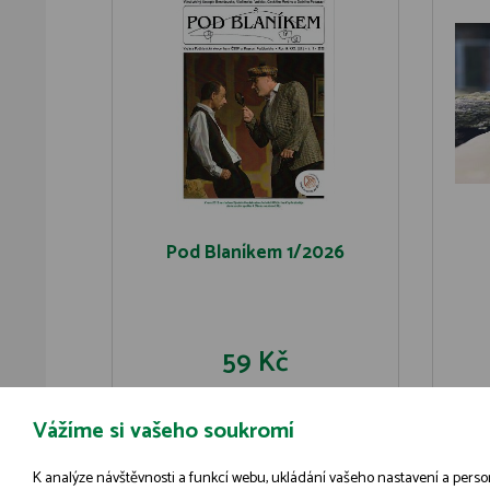
Pod Blaníkem 1/2026
59 Kč
Vážíme si vašeho soukromí
DO KOŠÍKU
DETAIL
K analýze návštěvnosti a funkcí webu, ukládání vašeho nastavení a person