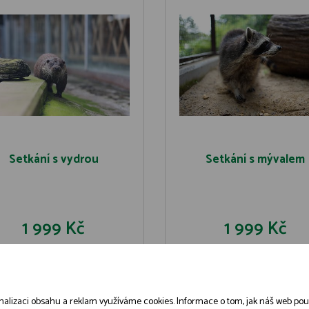
Setkání s vydrou
Setkání s mývalem
1 999 Kč
1 999 Kč
DO KOŠÍKU
DO KOŠÍK
DETAIL
DETAIL
alizaci obsahu a reklam využíváme cookies. Informace o tom, jak náš web použív