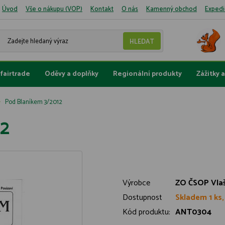
Úvod
Vše o nákupu (VOP)
Kontakt
O nás
Kamenný obchod
Expedi
fairtrade
Oděvy a doplňky
Regionální produkty
Zážitky 
Pod Blaníkem 3/2012
2
Výrobce
ZO ČSOP Vla
Dostupnost
Skladem 1 ks,
Kód produktu:
ANT0304