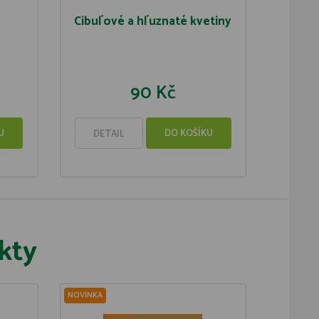
Cibul´ové a hl´uznaté kvetiny
90 Kč
U
DO KOŠÍKU
DETAIL
kty
NOVINKA