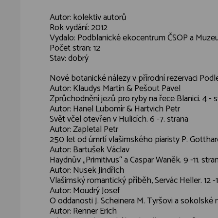
Autor: kolektiv autorů
Rok vydání: 2012
Vydalo: Podblanické ekocentrum ČSOP a Muze
Počet stran: 12
Stav: dobrý
Nové botanické nálezy v přírodní rezervaci Podles
Autor: Klaudys Martin & Pešout Pavel
Zprůchodnění jezů pro ryby na řece Blanici. 4 - s
Autor: Hanel Lubomír & Hartvich Petr
Svět včel otevřen v Hulicích. 6 -7. strana
Autor: Zapletal Petr
250 let od úmrtí vlašimského piaristy P. Gotthard
Autor: Bartušek Václav
Haydnův „Primitivus“ a Caspar Waněk. 9 -11. stra
Autor: Nusek Jindřich
Vlašimský romantický příběh, Servác Heller. 12 -1
Autor: Moudrý Josef
O oddanosti J. Scheinera M. Tyršovi a sokolské m
Autor: Renner Erich