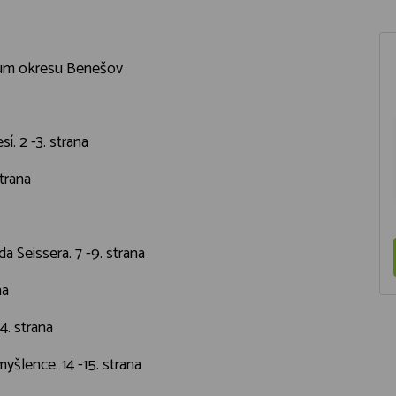
um okresu Benešov
í. 2 -3. strana
trana
a Seissera. 7 -9. strana
na
4. strana
yšlence. 14 -15. strana