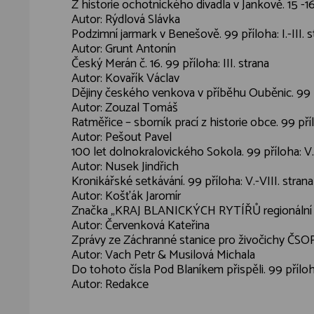
Z historie ochotnického divadla v Jankově. 15 -16
Autor: Rýdlová Slávka
Podzimní jarmark v Benešově. 99 příloha: I.-III. s
Autor: Grunt Antonín
Český Merán č. 16. 99 příloha: III. strana
Autor: Kovařík Václav
Dějiny českého venkova v příběhu Ouběnic. 99 pří
Autor: Zouzal Tomáš
Ratměřice – sborník prací z historie obce. 99 příl
Autor: Pešout Pavel
100 let dolnokralovického Sokola. 99 příloha: V.
Autor: Nusek Jindřich
Kronikářské setkávání. 99 příloha: V.-VIII. strana
Autor: Košťák Jaromír
Značka „KRAJ BLANICKÝCH RYTÍŘŮ regionální pro
Autor: Červenková Kateřina
Zprávy ze Záchranné stanice pro živočichy ČSOP 
Autor: Vach Petr & Musilová Michala
Do tohoto čísla Pod Blaníkem přispěli. 99 příloha
Autor: Redakce