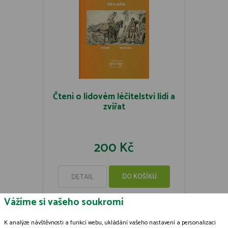
Čtení o lidovém léčitelství lidí a
zvířat
200 Kč
DO KOŠÍKU
DETAIL
Vážíme si vašeho soukromí
K analýze návštěvnosti a funkcí webu, ukládání vašeho nastavení a personalizaci