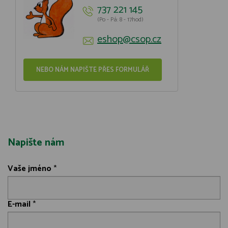
737 221 145
(Po - Pá: 8 - 17hod)
eshop@csop.cz
NEBO NÁM NAPIŠTE PŘES FORMULÁŘ
Napište nám
Vaše jméno
*
E-mail
*