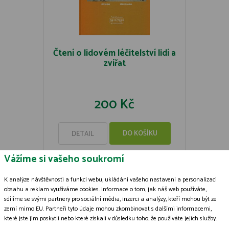
Čtení o lidovém léčitelství lidí a
zvířat
200 Kč
DO KOŠÍKU
DETAIL
Vážíme si vašeho soukromí
K analýze návštěvnosti a funkcí webu, ukládání vašeho nastavení a personalizaci
obsahu a reklam využíváme cookies. Informace o tom, jak náš web používáte,
sdílíme se svými partnery pro sociální média, inzerci a analýzy, kteří mohou být ze
Zásady zpracování souborů cookies
zemí mimo EU. Partneři tyto údaje mohou zkombinovat s dalšími informacemi,
které jste jim poskytli nebo které získali v důsledku toho, že používáte jejich služby.
© 2009-2026 ČSOP Vlašim,
všechna práva vyhrazena
Podrobné informace