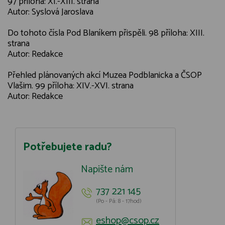
97 příloha: XI.-XIII. strana
Autor: Syslová Jaroslava
Do tohoto čísla Pod Blaníkem přispěli. 98 příloha: XIII.
strana
Autor: Redakce
Přehled plánovaných akcí Muzea Podblanicka a ČSOP
Vlašim. 99 příloha: XIV.-XVI. strana
Autor: Redakce
Potřebujete radu?
Napište nám
737 221 145
(Po - Pá: 8 - 17hod)
eshop@csop.cz