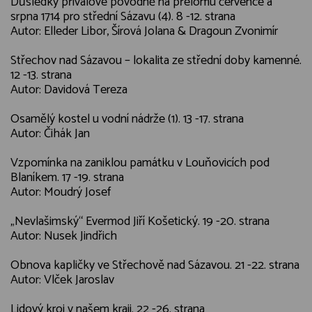
Důsledky přívalové povodně na přelomu července a
srpna 1714 pro střední Sázavu (4). 8 -12. strana
Autor: Elleder Libor, Šírová Jolana & Dragoun Zvonimír
Střechov nad Sázavou – lokalita ze střední doby kamenné.
12 -13. strana
Autor: Davidová Tereza
Osamělý kostel u vodní nádrže (1). 13 -17. strana
Autor: Čihák Jan
Vzpomínka na zaniklou památku v Louňovicích pod
Blaníkem. 17 -19. strana
Autor: Moudrý Josef
„Nevlašimský“ Evermod Jiří Košetický. 19 -20. strana
Autor: Nusek Jindřich
Obnova kapličky ve Střechově nad Sázavou. 21 -22. strana
Autor: Vlček Jaroslav
Lidový kroj v našem kraji. 22 -26. strana