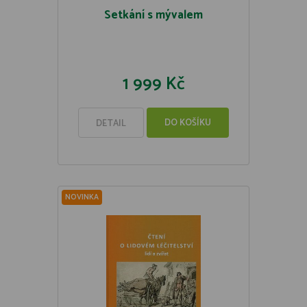
Setkání s mývalem
1 999 Kč
DO KOŠÍKU
DETAIL
NOVINKA