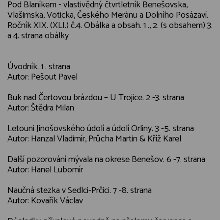
Pod Blaníkem - vlastivědný čtvrtletník Benešovska,
Vlašimska, Voticka, Českého Meránu a Dolního Posázaví.
Ročník XIX. (XLI.) č.4. Obálka a obsah. 1 ., 2. (s obsahem) 3.
a 4. strana obálky
Úvodník. 1 . strana
Autor: Pešout Pavel
Buk nad Čertovou brázdou – U Trojice. 2 -3. strana
Autor: Štědra Milan
Letouni Jinošovského údolí a údolí Orliny. 3 -5. strana
Autor: Hanzal Vladimír, Průcha Martin & Kříž Karel
Další pozorování mývala na okrese Benešov. 6 -7. strana
Autor: Hanel Lubomír
Naučná stezka v Sedlci-Prčici. 7 -8. strana
Autor: Kovařík Václav