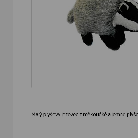
Malý plyšový jezevec z měkoučké a jemné plyš