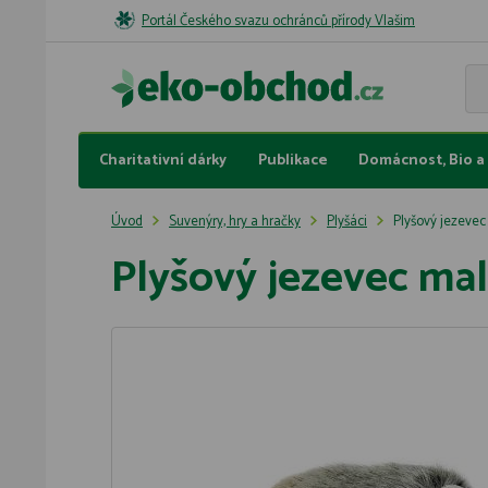
Portál Českého svazu ochránců přírody Vlašim
Charitativní dárky
Publikace
Domácnost, Bio a 
Úvod
Suvenýry, hry a hračky
Plyšáci
Plyšový jezevec
Plyšový jezevec ma