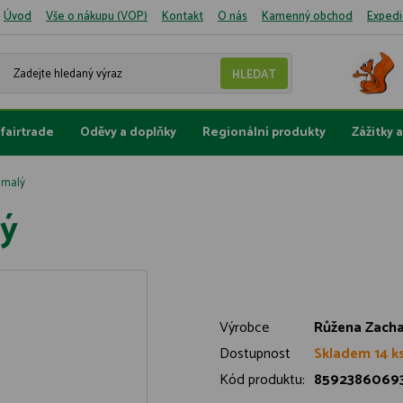
Úvod
Vše o nákupu (VOP)
Kontakt
O nás
Kamenný obchod
Expedi
fairtrade
Oděvy a doplňky
Regionální produkty
Zážitky 
 malý
lý
Výrobce
Růžena Zach
Dostupnost
Skladem 14 k
Kód produktu:
8592386069