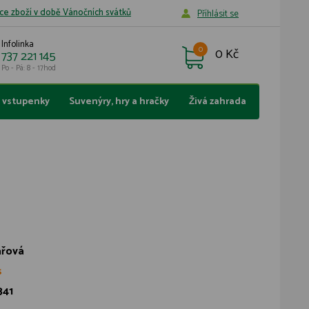
ce zboží v době Vánočních svátků
Příhlásit se
Infolinka
0
0 Kč
737 221 145
Po - Pá: 8 - 17hod
a vstupenky
Suvenýry, hry a hračky
Živá zahrada
ařová
s
341