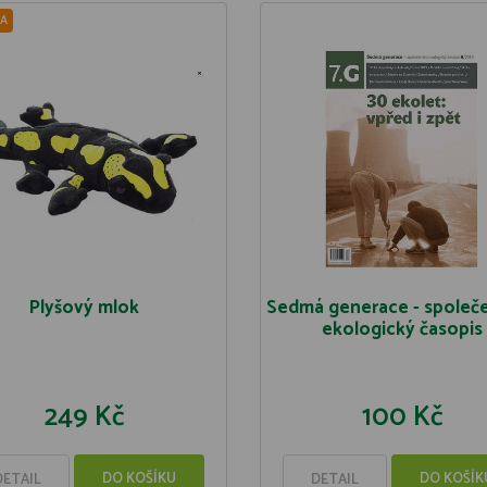
A
Plyšový mlok
Sedmá generace - společ
ekologický časopis
249 Kč
100 Kč
DO KOŠÍKU
DO KOŠÍK
DETAIL
DETAIL