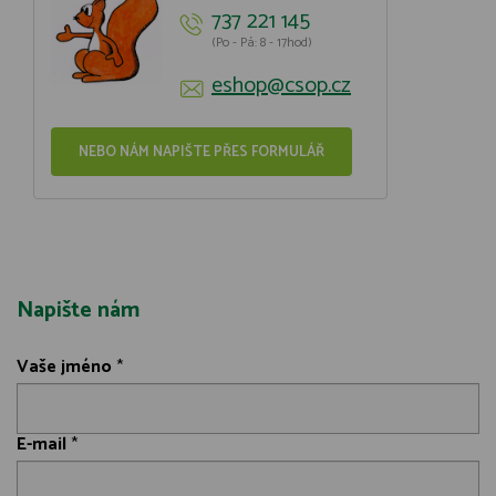
737 221 145
(Po - Pá: 8 - 17hod)
eshop@csop.cz
NEBO NÁM NAPIŠTE PŘES FORMULÁŘ
Napište nám
Vaše jméno
*
E-mail
*