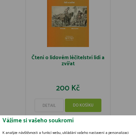
Čtení o lidovém léčitelství lidí a
zvířat
200 Kč
DO KOŠÍKU
DETAIL
Vážíme si vašeho soukromí
K analýze návštěvnosti a funkcí webu, ukládání vašeho nastavení a personalizaci