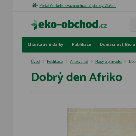
Portál Českého svazu ochránců přírody Vlašim
Charitativní dárky
Publikace
Domácnost, Bio a 
Úvod
Publikace
Antikvariát
Mapy a průvodci
Dobr
Dobrý den Afriko