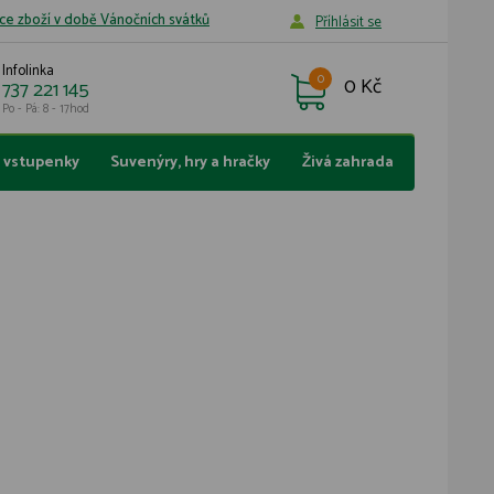
ce zboží v době Vánočních svátků
Příhlásit se
Infolinka
0
0 Kč
737 221 145
Po - Pá: 8 - 17hod
a vstupenky
Suvenýry, hry a hračky
Živá zahrada