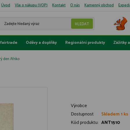
Úvod
Vše o nákupu (VOP)
Kontakt
O nás
Kamenný obchod
Expedi
fairtrade
Oděvy a doplňky
Regionální produkty
Zážitky 
ý den Afriko
Výrobce
Dostupnost
Skladem 1 ks
Kód produktu:
ANT1510