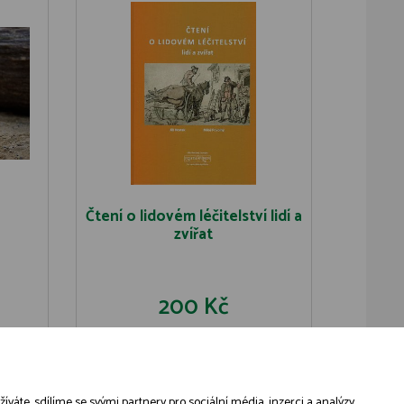
Čtení o lidovém léčitelství lidí a
zvířat
200 Kč
U
DO KOŠÍKU
DETAIL
áte, sdílíme se svými partnery pro sociální média, inzerci a analýzy,