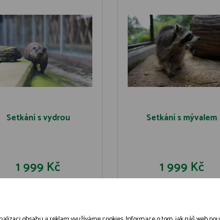
Setkání s vydrou
Setkání s mývalem
1 999 Kč
1 999 Kč
DO KOŠÍKU
DO KOŠÍK
DETAIL
DETAIL
alizaci obsahu a reklam využíváme cookies. Informace o tom, jak náš web použív