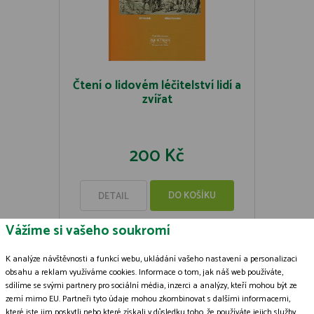
Čtení o lidovém léčitelství lidí a
zvířat
200 Kč
DO KOŠÍKU
DETAIL
Vážíme si vašeho soukromí
K analýze návštěvnosti a funkcí webu, ukládání vašeho nastavení a personalizaci
obsahu a reklam využíváme cookies. Informace o tom, jak náš web používáte,
sdílíme se svými partnery pro sociální média, inzerci a analýzy, kteří mohou být ze
Zásady zpracování souborů cookies
zemí mimo EU. Partneři tyto údaje mohou zkombinovat s dalšími informacemi,
které jste jim poskytli nebo které získali v důsledku toho, že používáte jejich služby.