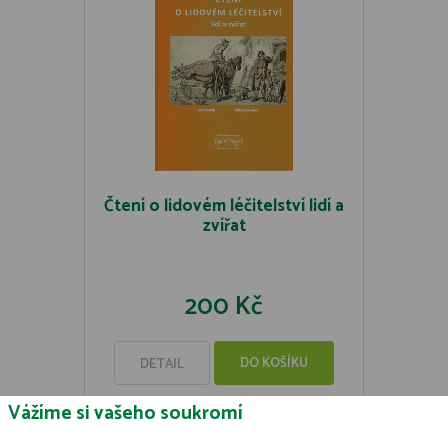
Čtení o lidovém léčitelství lidí a
zvířat
200 Kč
DO KOŠÍKU
DETAIL
Vážíme si vašeho soukromí