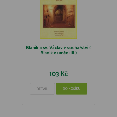
Blaník a sv. Václav v sochařství (
Blaník v umění III.)
103 Kč
DO KOŠÍKU
DETAIL