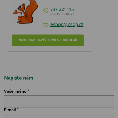
737 221 145
(Po - Pá: 8 - 17hod)
eshop@csop.cz
NEBO NÁM NAPIŠTE PŘES FORMULÁŘ
Napište nám
Vaše jméno
*
E-mail
*