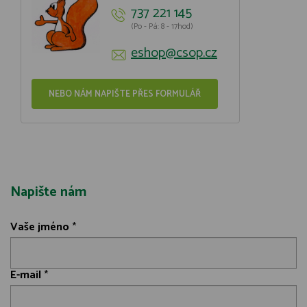
737 221 145
(Po - Pá: 8 - 17hod)
eshop@csop.cz
NEBO NÁM NAPIŠTE PŘES FORMULÁŘ
Napište nám
Vaše jméno
*
E-mail
*