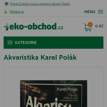
Portál Českého svazu ochránců přírody Vlašim
MENU
Příhlásit se
0
0 Kč
KATEGORIE
Akvaristika Karel Polák