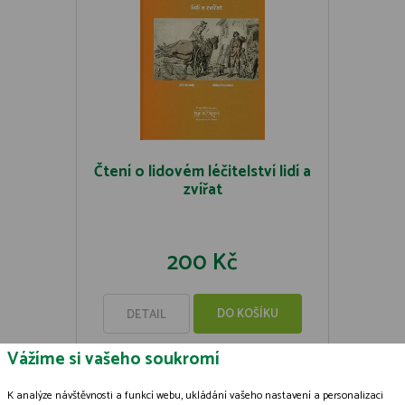
Čtení o lidovém léčitelství lidí a
zvířat
200 Kč
DO KOŠÍKU
DETAIL
Vážíme si vašeho soukromí
K analýze návštěvnosti a funkcí webu, ukládání vašeho nastavení a personalizaci