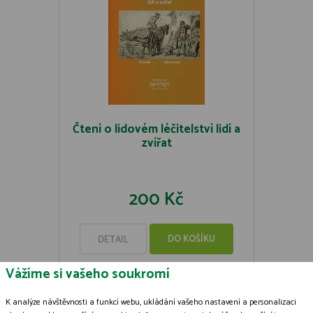
Čtení o lidovém léčitelství lidí a
zvířat
200 Kč
DO KOŠÍKU
DETAIL
Vážíme si vašeho soukromí
K analýze návštěvnosti a funkcí webu, ukládání vašeho nastavení a personalizaci