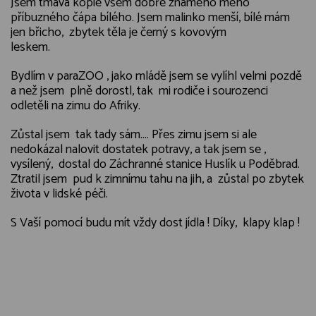
Jsem tmavá kopie všem dobře známého mého
příbuzného čápa bílého. Jsem malinko menší, bílé mám
jen břicho, zbytek těla je černý s kovovým
leskem.
Bydlím v paraZOO , jako mládě jsem se vylíhl velmi pozdě
a než jsem plně dorostl, tak mi rodiče i sourozenci
odletěli na zimu do Afriky.
Zůstal jsem tak tady sám.... Přes zimu jsem si ale
nedokázal nalovit dostatek potravy, a tak jsem se ,
vysílený, dostal do Záchranné stanice Huslík u Poděbrad.
Ztratil jsem pud k zimnímu tahu na jih, a zůstal po zbytek
života v lidské péči.
S Vaší pomocí budu mít vždy dost jídla ! Díky, klapy klap !