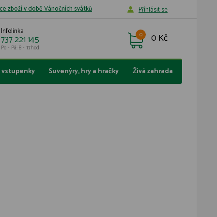
ce zboží v době Vánočních svátků
Příhlásit se
Infolinka
0
0 Kč
737 221 145
Po - Pá: 8 - 17hod
a vstupenky
Suvenýry, hry a hračky
Živá zahrada