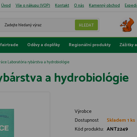
Úvod
Vše o nákupu (VOP)
Kontakt
O nás
Kamenný obchod
Expedi
fairtrade
Oděvy a doplňky
Regionální produkty
Zážitky 
ráce Laboratória rybárstva a hydrobiológie
ybárstva a hydrobiológie
Výrobce
Dostupnost
Skladem 1 ks
Kód produktu:
ANT2249