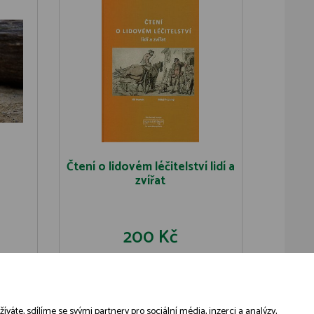
Čtení o lidovém léčitelství lidí a
zvířat
200 Kč
U
DO KOŠÍKU
DETAIL
áte, sdílíme se svými partnery pro sociální média, inzerci a analýzy,