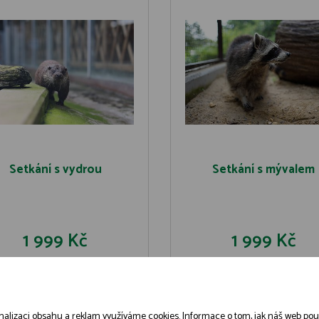
Setkání s vydrou
Setkání s mývalem
1 999 Kč
1 999 Kč
DO KOŠÍKU
DO KOŠÍK
DETAIL
DETAIL
alizaci obsahu a reklam využíváme cookies. Informace o tom, jak náš web použív