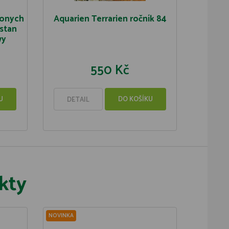
zonych
Aquarien Terrarien ročník 84
 stan
wy
550 Kč
U
DO KOŠÍKU
DETAIL
kty
NOVINKA