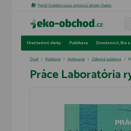
Portál Českého svazu ochránců přírody Vlašim
Charitativní dárky
Publikace
Domácnost, Bio a 
Úvod
Publikace
Antikvariát
Odborné publikace
P
Práce Laboratória r