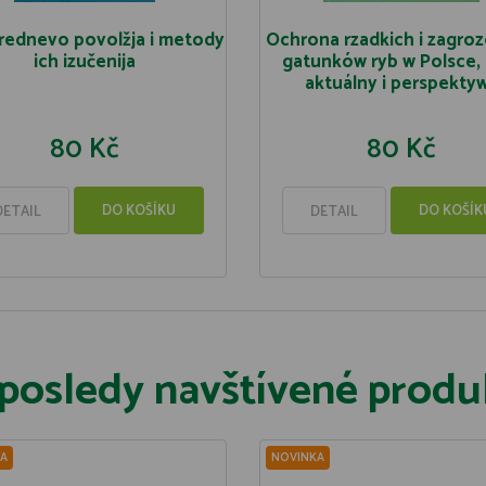
rednevo povolžja i metody
Ochrona rzadkich i zagro
ich izučenija
gatunków ryb w Polsce,
aktuálny i perspekty
80 Kč
80 Kč
DO KOŠÍKU
DO KOŠÍK
DETAIL
DETAIL
posledy navštívené produ
A
NOVINKA