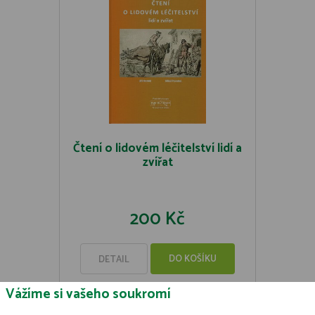
Čtení o lidovém léčitelství lidí a
zvířat
200 Kč
DO KOŠÍKU
DETAIL
Vážíme si vašeho soukromí