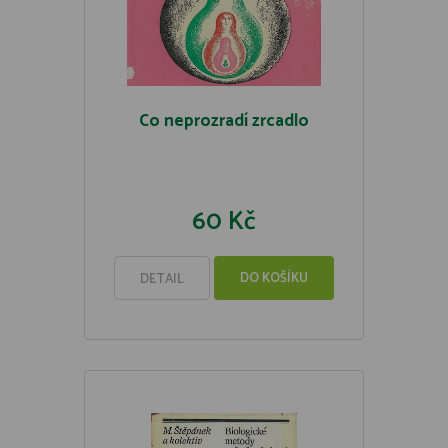
Co neprozradí zrcadlo
60 Kč
DO KOŠÍKU
DETAIL