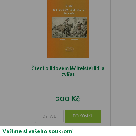
Čtení o lidovém léčitelství lidí a
zvířat
200 Kč
DO KOŠÍKU
DETAIL
Vážíme si vašeho soukromí