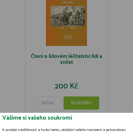
Čtení o lidovém léčitelství lidí a
zvířat
200 Kč
DO KOŠÍKU
DETAIL
Vážíme si vašeho soukromí
K analýze návštěvnosti a funkcí webu, ukládání vašeho nastavení a personalizaci