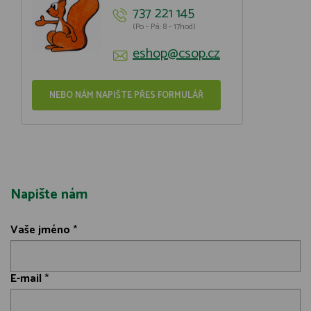
737 221 145
(Po - Pá: 8 - 17hod)
eshop@csop.cz
NEBO NÁM NAPIŠTE PŘES FORMULÁŘ
Napište nám
Vaše jméno
*
E-mail
*