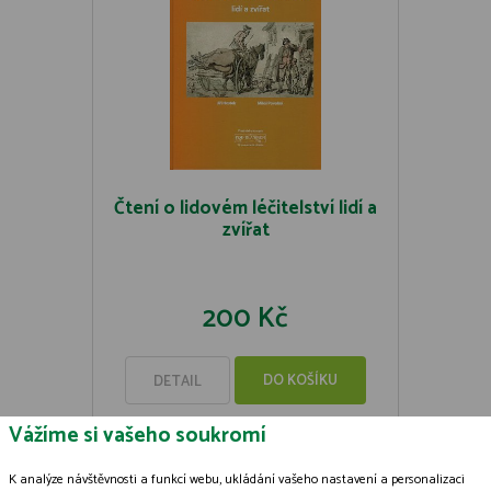
Čtení o lidovém léčitelství lidí a
zvířat
200 Kč
DO KOŠÍKU
DETAIL
Vážíme si vašeho soukromí
K analýze návštěvnosti a funkcí webu, ukládání vašeho nastavení a personalizaci