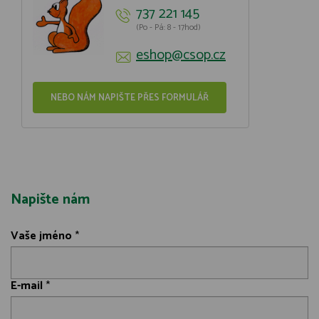
737 221 145
(Po - Pá: 8 - 17hod)
eshop@csop.cz
NEBO NÁM NAPIŠTE PŘES FORMULÁŘ
Napište nám
Vaše jméno
*
E-mail
*