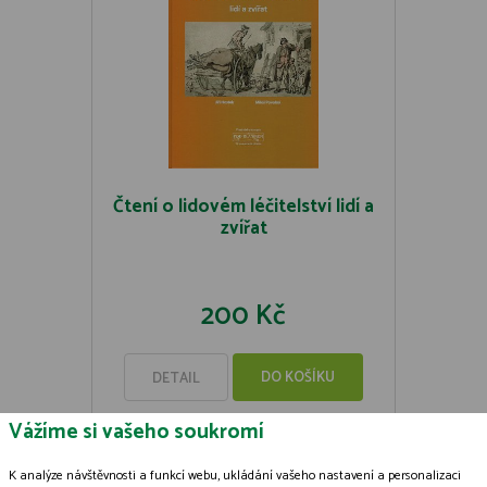
Čtení o lidovém léčitelství lidí a
zvířat
200 Kč
DO KOŠÍKU
DETAIL
Vážíme si vašeho soukromí
K analýze návštěvnosti a funkcí webu, ukládání vašeho nastavení a personalizaci