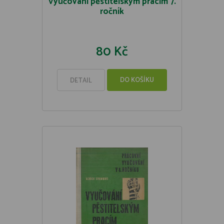
Vyučování pěstitelským pracím 7.
ročník
80 Kč
DO KOŠÍKU
DETAIL