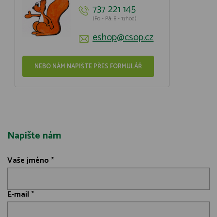
737 221 145
(Po - Pá: 8 - 17hod)
eshop@csop.cz
NEBO NÁM NAPIŠTE PŘES FORMULÁŘ
Napište nám
Vaše jméno
*
E-mail
*