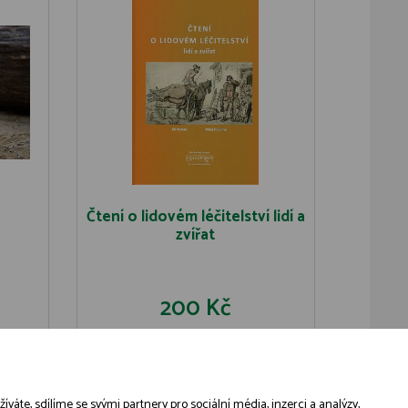
Čtení o lidovém léčitelství lidí a
zvířat
200 Kč
U
DO KOŠÍKU
DETAIL
áte, sdílíme se svými partnery pro sociální média, inzerci a analýzy,