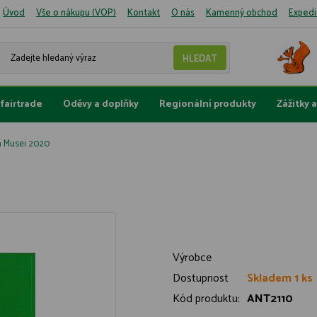
Úvod
Vše o nákupu (VOP)
Kontakt
O nás
Kamenný obchod
Expedi
fairtrade
Oděvy a doplňky
Regionální produkty
Zážitky 
a Musei 2020
Výrobce
Dostupnost
Skladem 1 ks
Kód produktu:
ANT2110