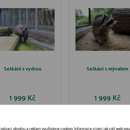
Setkání s vydrou
Setkání s mývalem
1 999 Kč
1 999 Kč
DO KOŠÍKU
DO KOŠÍK
DETAIL
DETAIL
alizaci obsahu a reklam využíváme cookies. Informace o tom, jak náš web použív