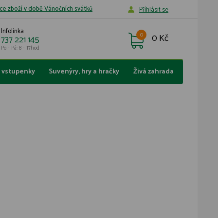
ce zboží v době Vánočních svátků
Příhlásit se
Infolinka
0
0 Kč
737 221 145
Po - Pá: 8 - 17hod
a vstupenky
Suvenýry, hry a hračky
Živá zahrada