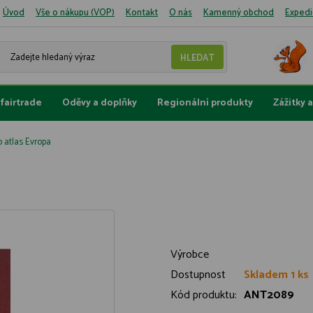
Úvod
Vše o nákupu (VOP)
Kontakt
O nás
Kamenný obchod
Expedi
fairtrade
Oděvy a doplňky
Regionální produkty
Zážitky 
 atlas Evropa
Výrobce
Dostupnost
Skladem 1 ks
Kód produktu:
ANT2089