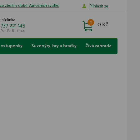
ce zboží v době Vánočních svátků
Příhlásit se
Infolinka
0
0 Kč
737 221 145
Po - Pá: 8 - 17hod
a vstupenky
Suvenýry, hry a hračky
Živá zahrada