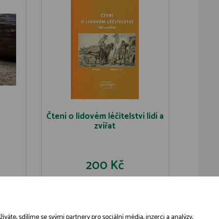
Čtení o lidovém léčitelství lidí a
zvířat
200 Kč
U
DO KOŠÍKU
DETAIL
áte, sdílíme se svými partnery pro sociální média, inzerci a analýzy,