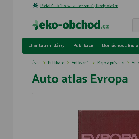
Portál Českého svazu ochránců přírody Vlašim
Charitativní dárky
Publikace
Domácnost, Bio a 
Úvod
Publikace
Antikvariát
Mapy a průvodci
Auto
Auto atlas Evropa