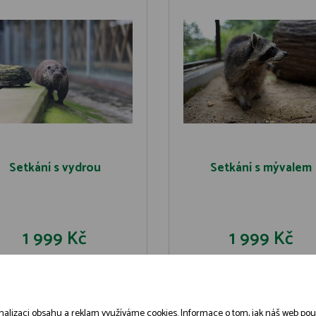
Setkání s vydrou
Setkání s mývalem
1 999 Kč
1 999 Kč
DO KOŠÍKU
DO KOŠÍK
DETAIL
DETAIL
alizaci obsahu a reklam využíváme cookies. Informace o tom, jak náš web použív