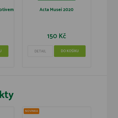
motivem
Acta Musei 2020
150 Kč
U
DO KOŠÍKU
DETAIL
kty
NOVINKA