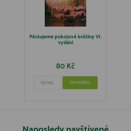
Pěstujeme pokojové květiny VI.
vydání
80 Kč
DO KOŠÍKU
DETAIL
Naposledy navštívené