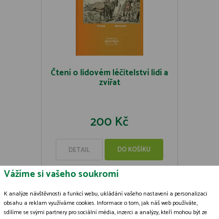
Čtení o lidovém léčitelství lidí a
zvířat
200 Kč
DO KOŠÍKU
DETAIL
Vážíme si vašeho soukromí
K analýze návštěvnosti a funkcí webu, ukládání vašeho nastavení a personalizaci
obsahu a reklam využíváme cookies. Informace o tom, jak náš web používáte,
sdílíme se svými partnery pro sociální média, inzerci a analýzy, kteří mohou být ze