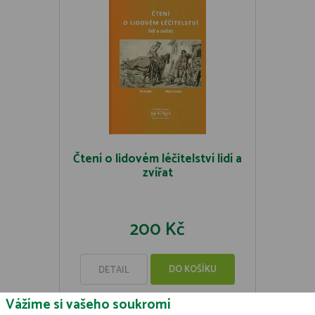
Čtení o lidovém léčitelství lidí a
zvířat
200 Kč
DO KOŠÍKU
DETAIL
Vážíme si vašeho soukromí