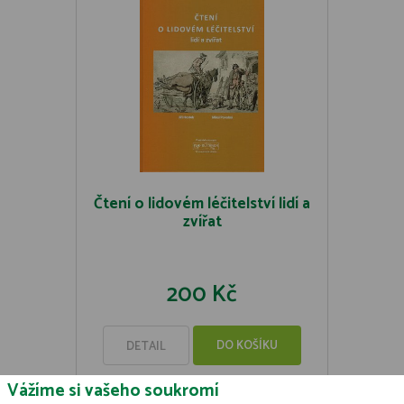
Čtení o lidovém léčitelství lidí a
zvířat
200 Kč
DO KOŠÍKU
DETAIL
Vážíme si vašeho soukromí