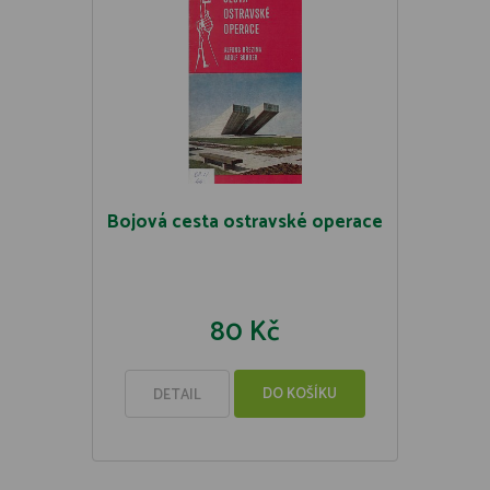
Bojová cesta ostravské operace
80 Kč
DO KOŠÍKU
DETAIL