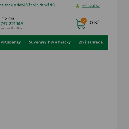
ce zboží v době Vánočních svátků
Příhlásit se
Infolinka
0
0 Kč
737 221 145
Po - Pá: 8 - 17hod
a vstupenky
Suvenýry, hry a hračky
Živá zahrada