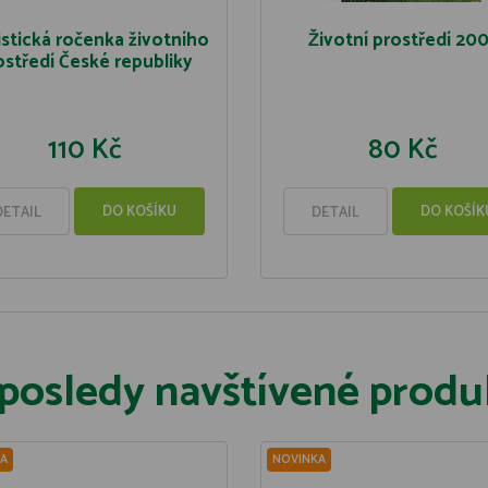
istická ročenka životního
Životní prostředí 20
ostředí České republiky
110 Kč
80 Kč
DO KOŠÍKU
DO KOŠÍK
DETAIL
DETAIL
posledy navštívené produ
A
NOVINKA