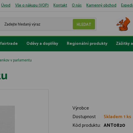
Úvod
Vše o nákupu (VOP)
Kontakt
O nás
Kamenný obchod
Expedi
fairtrade
Oděvy a doplňky
Regionální produkty
Zážitky 
enkov v parlamentu
tu
Výrobce
Dostupnost
Skladem 1 ks
Kód produktu:
ANT0820