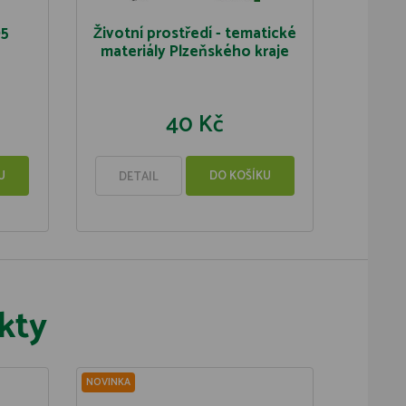
05
Životní prostředí - tematické
materiály Plzeňského kraje
40 Kč
U
DO KOŠÍKU
DETAIL
kty
NOVINKA