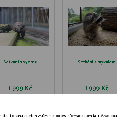
Setkání s vydrou
Setkání s mývalem
1 999 Kč
1 999 Kč
DO KOŠÍKU
DO KOŠÍK
DETAIL
DETAIL
alizaci obsahu a reklam využíváme cookies. Informace o tom, jak náš web použív