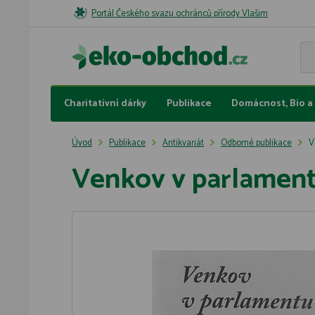
Portál Českého svazu ochránců přírody Vlašim
Charitativní dárky
Publikace
Domácnost, Bio a 
Úvod
Publikace
Antikvariát
Odborné publikace
V
Venkov v parlamen