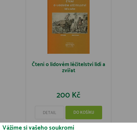
Čtení o lidovém léčitelství lidí a
zvířat
200 Kč
DO KOŠÍKU
DETAIL
Vážíme si vašeho soukromí