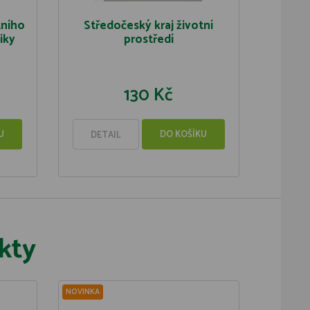
tního
Středočeský kraj životní
iky
prostředí
130 Kč
U
DO KOŠÍKU
DETAIL
kty
NOVINKA