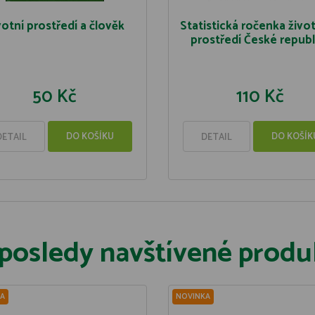
votní prostředí a člověk
Statistická ročenka živo
prostředí České republ
50 Kč
110 Kč
DO KOŠÍKU
DO KOŠÍK
DETAIL
DETAIL
posledy navštívené produ
A
NOVINKA