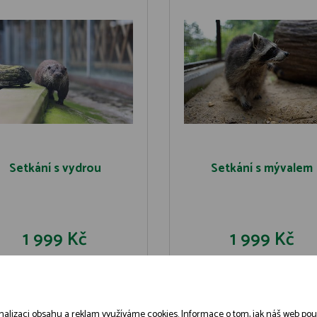
Setkání s vydrou
Setkání s mývalem
1 999 Kč
1 999 Kč
DO KOŠÍKU
DO KOŠÍK
DETAIL
DETAIL
alizaci obsahu a reklam využíváme cookies. Informace o tom, jak náš web použív