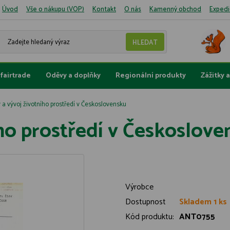
Úvod
Vše o nákupu (VOP)
Kontakt
O nás
Kamenný obchod
Expedi
fairtrade
Oděvy a doplňky
Regionální produkty
Zážitky 
 a vývoj životního prostředí v Československu
ího prostředí v Českoslov
Výrobce
Dostupnost
Skladem 1 ks
Kód produktu:
ANT0755