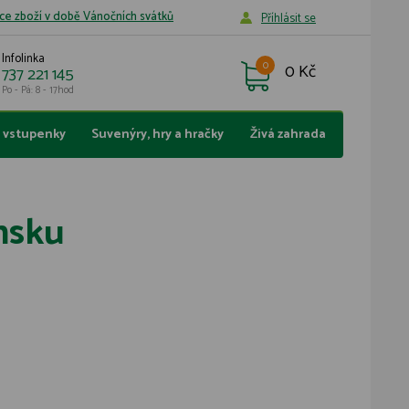
ce zboží v době Vánočních svátků
Příhlásit se
Infolinka
0
0 Kč
737 221 145
Po - Pá: 8 - 17hod
a vstupenky
Suvenýry, hry a hračky
Živá zahrada
ensku