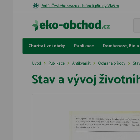
Portál Českého svazu ochránců přírody Vlašim
Charitativní dárky
Publikace
Domácnost, Bio a 
Úvod
Publikace
Antikvariát
Ochrana přírody
Stav
Stav a vývoj životn