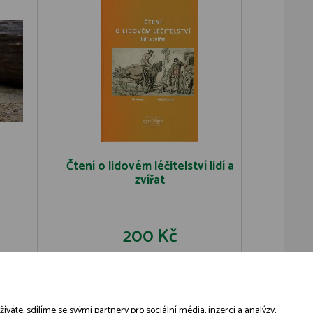
Čtení o lidovém léčitelství lidí a
zvířat
200 Kč
U
DO KOŠÍKU
DETAIL
áte, sdílíme se svými partnery pro sociální média, inzerci a analýzy,