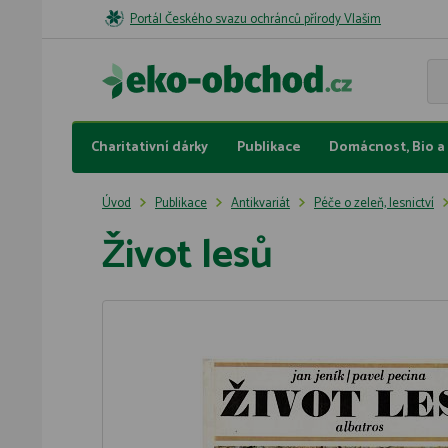
Portál Českého svazu ochránců přírody Vlašim
Charitativní dárky
Publikace
Domácnost, Bio a 
Úvod
Publikace
Antikvariát
Péče o zeleň, lesnictví
Život lesů