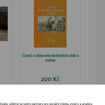
Čtení o lidovém léčitelství lidí a
zvířat
200 Kč
U
DO KOŠÍKU
DETAIL
áte, sdílíme se svými partnery pro sociální média, inzerci a analýzy,