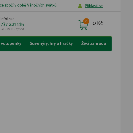
ce zboží v době Vánočních svátků
Příhlásit se
Infolinka
0
0 Kč
737 221 145
Po - Pá: 8 - 17hod
a vstupenky
Suvenýry, hry a hračky
Živá zahrada