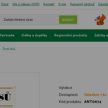
Úvod
Vše o nákupu (VOP)
Kontakt
O nás
Kamenný obchod
Expedi
fairtrade
Oděvy a doplňky
Regionální produkty
Zážitky 
Život lesů
Výrobce
Dostupnost
Skladem 1 ks
Kód produktu:
ANT0674