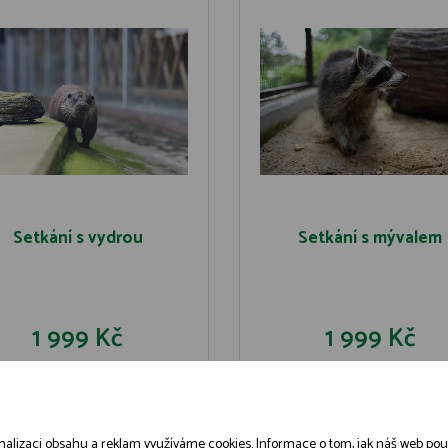
Setkání s vydrou
Setkání s mývalem
1 999 Kč
1 999 Kč
DO KOŠÍKU
DO KOŠÍK
DETAIL
DETAIL
alizaci obsahu a reklam využíváme cookies. Informace o tom, jak náš web použív