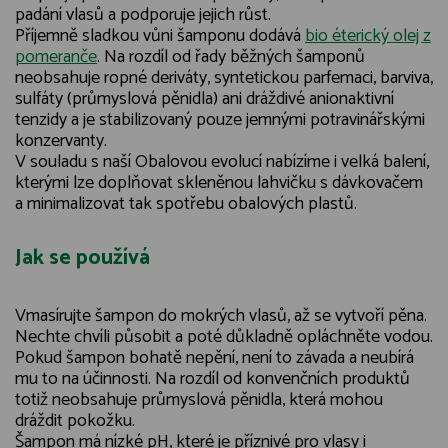
padání vlasů a podporuje jejich růst.
Příjemně sladkou vůni šamponu dodává
bio éterický olej z
pomeranče
. Na rozdíl od řady běžných šamponů
neobsahuje ropné deriváty, syntetickou parfemaci, barviva,
sulfáty (průmyslová pěnidla) ani dráždivé anionaktivní
tenzidy a je stabilizovaný pouze jemnými potravinářskými
konzervanty.
V souladu s naší Obalovou evolucí nabízíme i velká balení,
kterými lze doplňovat skleněnou lahvičku s dávkovačem
a minimalizovat tak spotřebu obalových plastů.
Jak se používá
Vmasírujte šampon do mokrých vlasů, až se vytvoří pěna.
Nechte chvíli působit a poté důkladně opláchněte vodou.
Pokud šampon bohatě nepění, není to závada a neubírá
mu to na účinnosti. Na rozdíl od konvenčních produktů
totiž neobsahuje průmyslová pěnidla, která mohou
dráždit pokožku.
Šampon má nízké pH, které je příznivé pro vlasy i