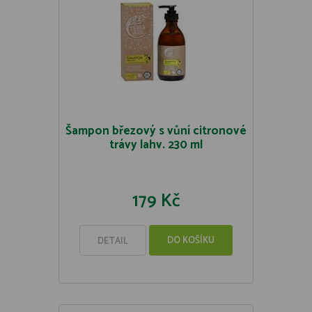
Šampon březový s vůní citronové
trávy lahv. 230 ml
179 Kč
DO KOŠÍKU
DETAIL