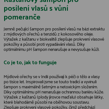
posílení vlasů s vůní
pomeranče
Jemně pečující šampon pro posílení vlasů na bázi extraktu
z mýdlových ořechů a tenzidů z kokosového oleje.
Výtažek z kaštanu v biokvalitě zlepšuje prokrvení vlasové
pokožky a působí proti vypadávání vlasů. Díky
optimálnímu pH šampon nenarušuje a nevysušuje kůži.
Co je to, jak to funguje
Mýdlové ořechy se v Indii používají k péči o tělo a vlasy
po tisíce let. Inspirovali jsme se touto tradicí a vyvinuli
šampon s maximálně šetrným a netoxickým složením.
Díky optimálnímu pH nenarušuje ochrannou bariéru kůže.
Výtažek z kaštanů (plody jírovce maďalu) obsahuje látky,
které blahodárně působí na oběhovou soustavu.
Zlepšuje prokrvení vlasové pokožky, čímž předchází