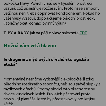
pokožku hlavy. Povrch vlasu se v kyselém prostředí
uzavírá, což usnadňuje rozčesávání. Proto naše šampony
většinou není třeba doplňovat kondicionérem. Pokud ho
vaše vlasy vyžadují, doporučujeme přírodní prostředky
(jablečný ocet, domácí bylinný výluh).
TIPY A RADY
Jak na péči o vlasy naleznete
ZDE
.
Možná vám vrtá hlavou
Je drogerie z mýdlových ořechů ekologická a
etická?
Momentálně neznáme vydatnější a ekologičtější zdroj
přírodního rostlinného saponátu, než jsou právě slupky z
mýdlových ořechů. Stromy plodící tyto ořechy rostou
divoce v indických lesích. Pro jejich pěstování proto
nevznikají plantáže, které by představovaly pro krajinu
zátěž.