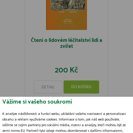
Čtení o lidovém léčitelství lidí a
zvířat
200 Kč
DO KOŠÍKU
DETAIL
Vážíme si vašeho soukromí
K analýze návštěvnosti a funkcí webu, ukládání vašeho nastavení a personalizaci
obsahu a reklam využíváme cookies. Informace o tom, jak náš web používáte,
sdílíme se svými partnery pro sociální média, inzerci a analýzy, kteří mohou být ze
Zásady zpracování souborů cookies
zemí mimo EU. Partneři tyto údaje mohou zkombinovat s dalšími informacemi,