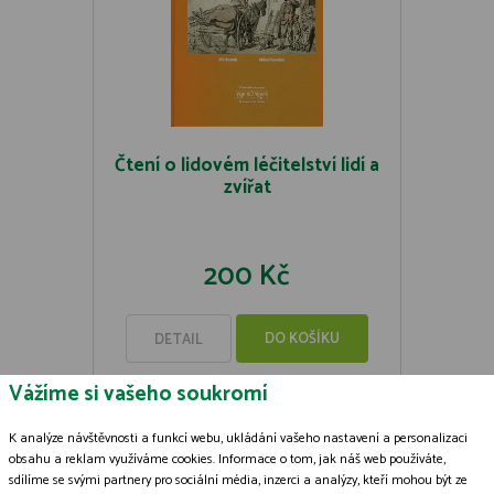
Čtení o lidovém léčitelství lidí a
zvířat
200 Kč
DO KOŠÍKU
DETAIL
Vážíme si vašeho soukromí
K analýze návštěvnosti a funkcí webu, ukládání vašeho nastavení a personalizaci
obsahu a reklam využíváme cookies. Informace o tom, jak náš web používáte,
sdílíme se svými partnery pro sociální média, inzerci a analýzy, kteří mohou být ze