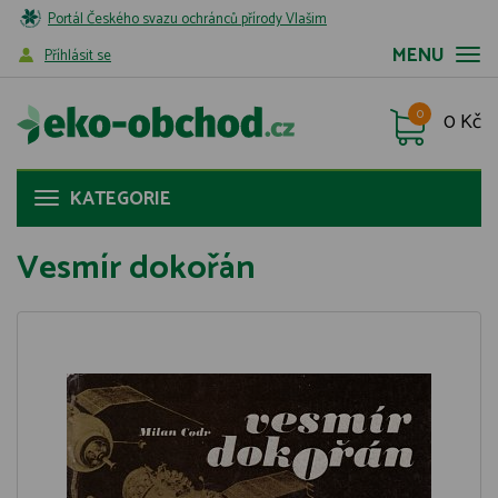
Portál Českého svazu ochránců přírody Vlašim
MENU
Příhlásit se
0
0 Kč
KATEGORIE
Vesmír dokořán