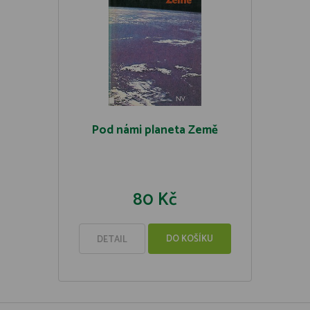
Pod námi planeta Země
80 Kč
DO KOŠÍKU
DETAIL