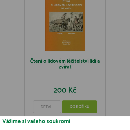
Čtení o lidovém léčitelství lidí a
zvířat
200 Kč
DO KOŠÍKU
DETAIL
Vážíme si vašeho soukromí