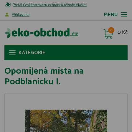
Portál Českého svazu ochránců přírody Vlašim
MENU
Příhlásit se
0
0 Kč
KATEGORIE
Opomíjená místa na
Podblanicku I.