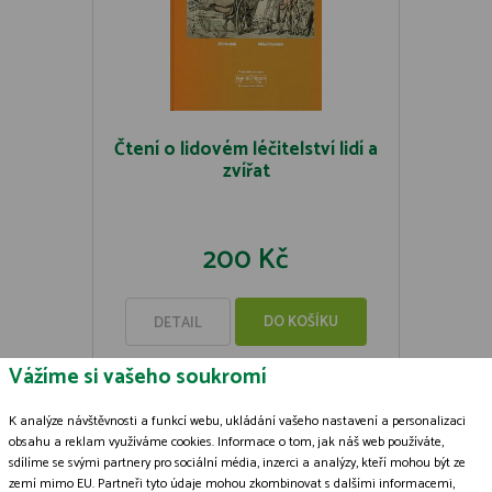
Čtení o lidovém léčitelství lidí a
zvířat
200 Kč
DO KOŠÍKU
DETAIL
Vážíme si vašeho soukromí
K analýze návštěvnosti a funkcí webu, ukládání vašeho nastavení a personalizaci
obsahu a reklam využíváme cookies. Informace o tom, jak náš web používáte,
sdílíme se svými partnery pro sociální média, inzerci a analýzy, kteří mohou být ze
Zásady zpracování souborů cookies
zemí mimo EU. Partneři tyto údaje mohou zkombinovat s dalšími informacemi,