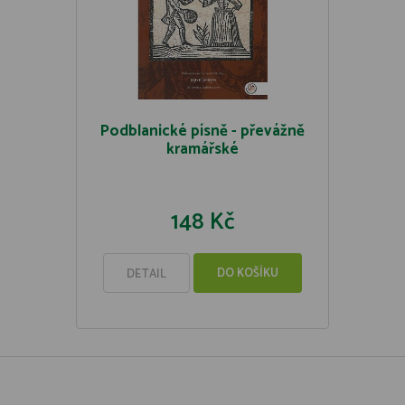
Podblanické písně - převážně
kramářské
148 Kč
DO KOŠÍKU
DETAIL