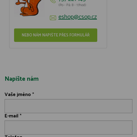
(Po - Pá: 8 - 17hod)
eshop@csop.cz
NEBO NÁM NAPIŠTE PŘES FORMULÁŘ
Napište nám
Vaše jméno
*
E-mail
*