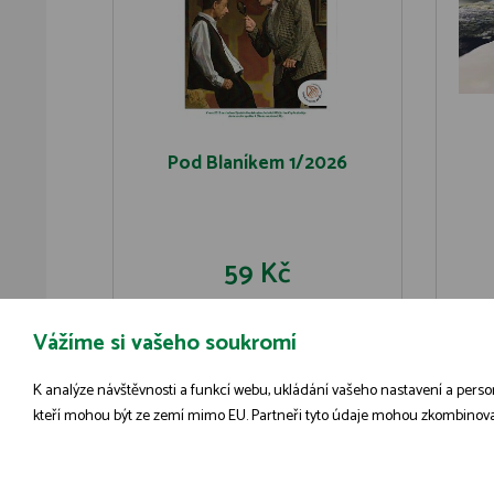
Pod Blaníkem 1/2026
59 Kč
Vážíme si vašeho soukromí
DO KOŠÍKU
DETAIL
K analýze návštěvnosti a funkcí webu, ukládání vašeho nastavení a person
kteří mohou být ze zemí mimo EU. Partneři tyto údaje mohou zkombinovat s 