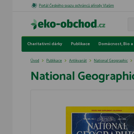
Portál Českého svazu ochránců přírody Vlašim
Charitativní dárky
Publikace
Domácnost, Bio a 
Úvod
Publikace
Antikvariát
National Geographic
National Geographi