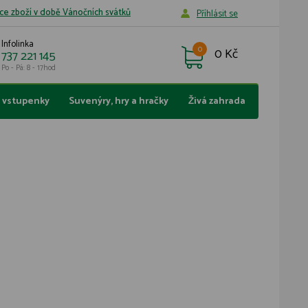
ce zboží v době Vánočních svátků
Příhlásit se
Infolinka
0
0 Kč
737 221 145
Po - Pá: 8 - 17hod
a vstupenky
Suvenýry, hry a hračky
Živá zahrada