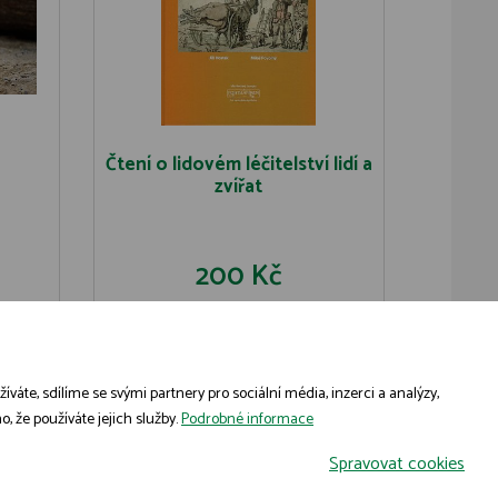
Čtení o lidovém léčitelství lidí a
zvířat
200 Kč
U
DO KOŠÍKU
DETAIL
áte, sdílíme se svými partnery pro sociální média, inzerci a analýzy,
, že používáte jejich služby.
Podrobné informace
Spravovat cookies