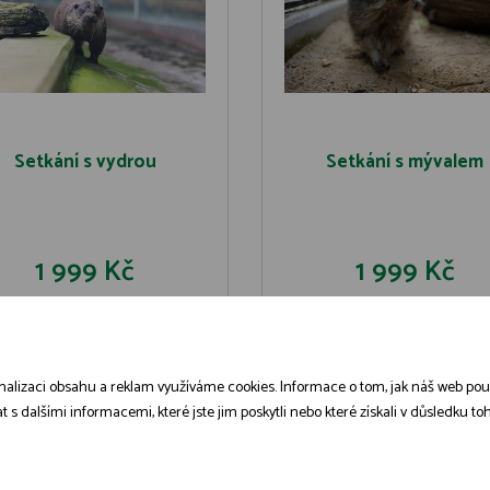
Setkání s vydrou
Setkání s mývalem
1 999 Kč
1 999 Kč
DO KOŠÍKU
DO KOŠÍK
DETAIL
DETAIL
alizaci obsahu a reklam využíváme cookies. Informace o tom, jak náš web použív
dalšími informacemi, které jste jim poskytli nebo které získali v důsledku toho