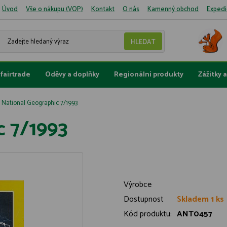
Úvod
Vše o nákupu (VOP)
Kontakt
O nás
Kamenný obchod
Expedi
fairtrade
Oděvy a doplňky
Regionální produkty
Zážitky 
National Geographic 7/1993
c 7/1993
Výrobce
Dostupnost
Skladem 1 ks
Kód produktu:
ANT0457