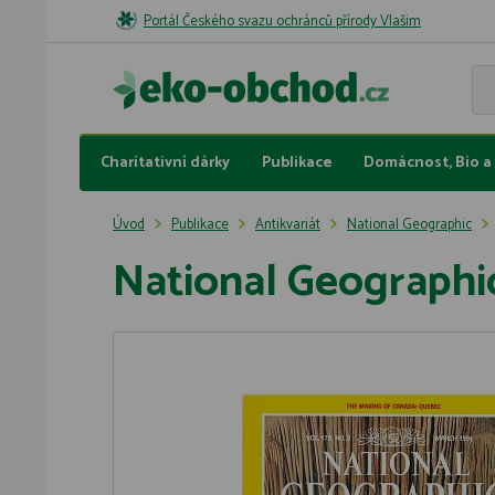
Portál Českého svazu ochránců přírody Vlašim
Charitativní dárky
Publikace
Domácnost, Bio a 
Úvod
Publikace
Antikvariát
National Geographic
National Geographi