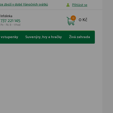
ce zboží v době Vánočních svátků
Příhlásit se
Infolinka
0
0 Kč
737 221 145
Po - Pá: 8 - 17hod
a vstupenky
Suvenýry, hry a hračky
Živá zahrada