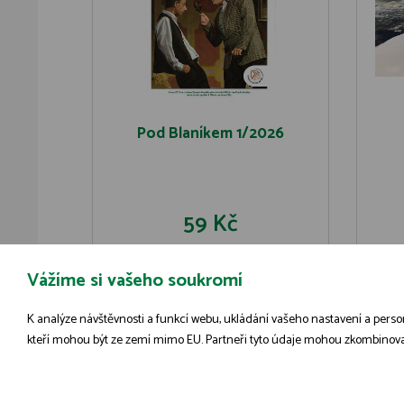
Pod Blaníkem 1/2026
59 Kč
Vážíme si vašeho soukromí
DO KOŠÍKU
DETAIL
K analýze návštěvnosti a funkcí webu, ukládání vašeho nastavení a person
kteří mohou být ze zemí mimo EU. Partneři tyto údaje mohou zkombinovat s 