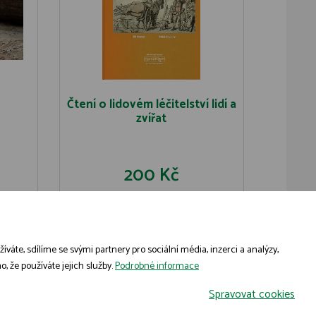
Čtení o lidovém léčitelství lidí a
zvířat
200 Kč
U
DO KOŠÍKU
DETAIL
áte, sdílíme se svými partnery pro sociální média, inzerci a analýzy,
, že používáte jejich služby.
Podrobné informace
Spravovat cookies