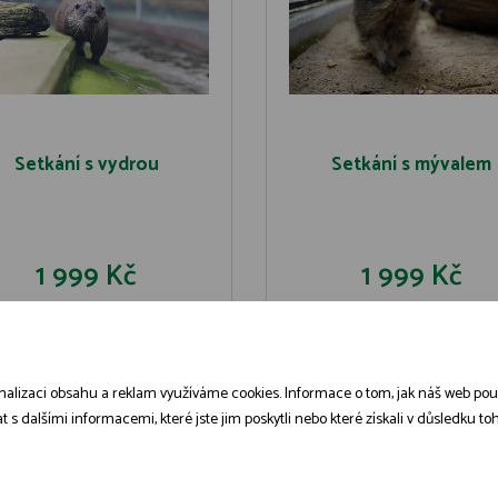
Setkání s vydrou
Setkání s mývalem
1 999 Kč
1 999 Kč
DO KOŠÍKU
DO KOŠÍK
DETAIL
DETAIL
alizaci obsahu a reklam využíváme cookies. Informace o tom, jak náš web použív
dalšími informacemi, které jste jim poskytli nebo které získali v důsledku toho