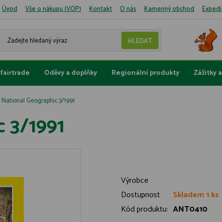
Úvod
Vše o nákupu (VOP)
Kontakt
O nás
Kamenný obchod
Expedi
fairtrade
Oděvy a doplňky
Regionální produkty
Zážitky 
National Geographic 3/1991
c 3/1991
Výrobce
Dostupnost
Skladem 1 ks
Kód produktu:
ANT0410