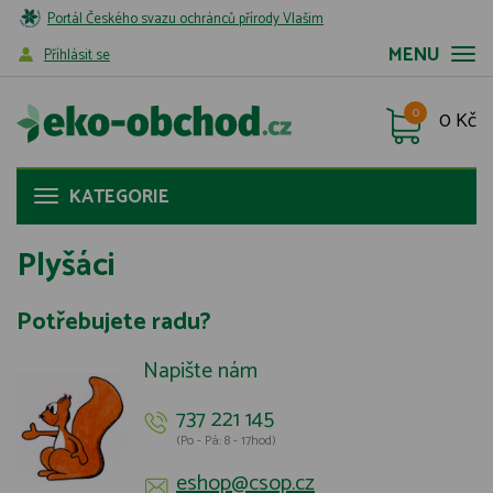
Portál Českého svazu ochránců přírody Vlašim
MENU
Příhlásit se
0
0 Kč
KATEGORIE
Plyšáci
Potřebujete radu?
Napište nám
737 221 145
(Po - Pá: 8 - 17hod)
eshop@csop.cz