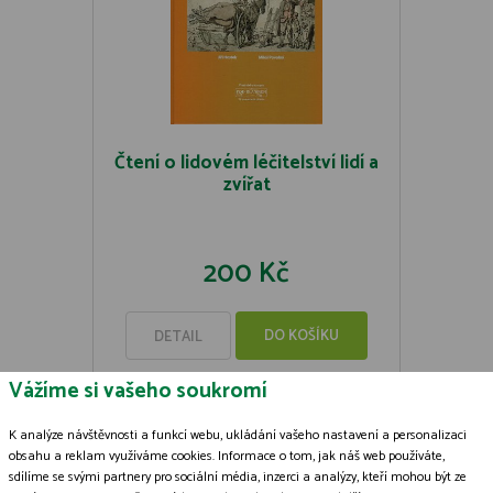
Čtení o lidovém léčitelství lidí a
zvířat
200 Kč
DO KOŠÍKU
DETAIL
Vážíme si vašeho soukromí
K analýze návštěvnosti a funkcí webu, ukládání vašeho nastavení a personalizaci
obsahu a reklam využíváme cookies. Informace o tom, jak náš web používáte,
sdílíme se svými partnery pro sociální média, inzerci a analýzy, kteří mohou být ze