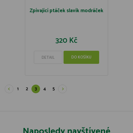
Zpívající ptáček slavík modráček
320 Kč
DO KOŠÍKU
DETAIL
1
2
3
4
5
Naposledy navštívené