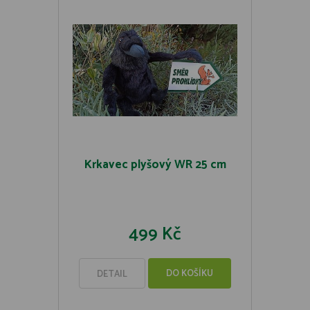
Krkavec plyšový WR 25 cm
499 Kč
DO KOŠÍKU
DETAIL