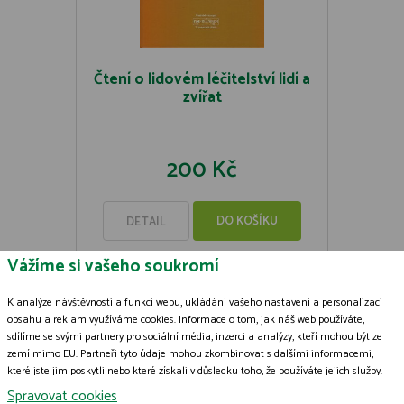
Čtení o lidovém léčitelství lidí a
zvířat
200 Kč
DO KOŠÍKU
DETAIL
Vážíme si vašeho soukromí
K analýze návštěvnosti a funkcí webu, ukládání vašeho nastavení a personalizaci
obsahu a reklam využíváme cookies. Informace o tom, jak náš web používáte,
sdílíme se svými partnery pro sociální média, inzerci a analýzy, kteří mohou být ze
Zásady zpracování souborů cookies
zemí mimo EU. Partneři tyto údaje mohou zkombinovat s dalšími informacemi,
které jste jim poskytli nebo které získali v důsledku toho, že používáte jejich služby.
© 2009-2026 ČSOP Vlašim,
všechna práva vyhrazena
Podrobné informace
Grafický návrh
KošnarDesign.cz
a zpracoval
Jan Čech
Spravovat cookies