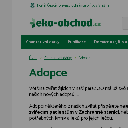
Portál Českého svazu ochránců přírody Vlašim
Charitativní dárky
Publikace
Domácnost, Bio a 
Úvod
Charitativní dárky
Adopce
Adopce
Většina zvířat žijících v naší paraZOO má už své
našich nových adeptů ....
Adopcí některého z našich zvířat přispějete neje
zvířecím pacientům v Záchranné stanici
, ne
potřebných krmiv a léků pro jejich léčbu.