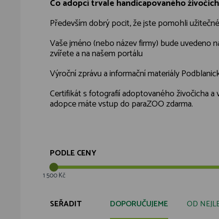
Co adopcí trvale handicapovaného živočich
Především dobrý pocit, že jste pomohli užitečné
Vaše jméno (nebo název firmy) bude uvedeno n
zvířete a na našem portálu
Výroční zprávu a informační materiály Podblani
Certifikát s fotografií adoptovaného živočicha 
adopce máte vstup do paraZOO zdarma.
PODLE CENY
1 500 Kč
SEŘADIT
DOPORUČUJEME
OD NEJL