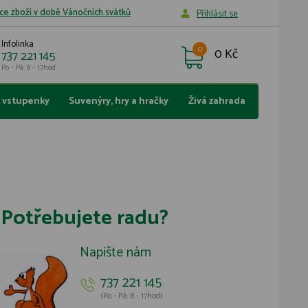
ce zboží v době Vánočních svátků
Příhlásit se
Infolinka
0
0 Kč
737 221 145
Po - Pá: 8 - 17hod
a vstupenky
Suvenýry, hry a hračky
Živá zahrada
Potřebujete radu?
Napište nám
737 221 145
(Po - Pá: 8 - 17hod)