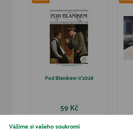
NOVINKA
NOVINK
Pod Blaníkem 1/2026
59 Kč
Vážíme si vašeho soukromí
DO KOŠÍKU
DETAIL