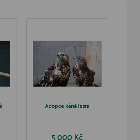
é
Adopce káně lesní
5 000 Kč