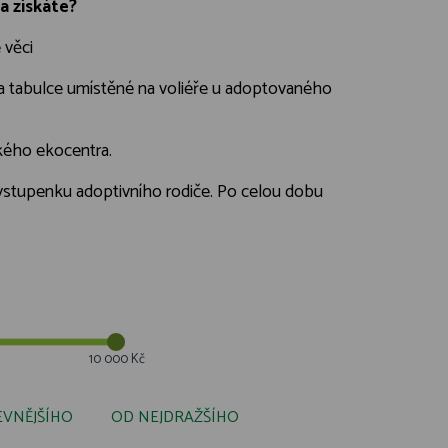
a získáte?
 věci
a tabulce umístěné na voliéře u adoptovaného
ckého ekocentra.
a vstupenku adoptivního rodiče. Po celou dobu
10 000 Kč
EVNĚJŠÍHO
OD NEJDRAŽŠÍHO