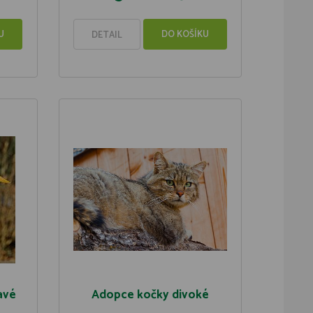
U
DO KOŠÍKU
DETAIL
avé
Adopce kočky divoké