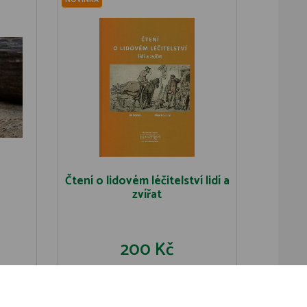
NOVINKA
Čtení o lidovém léčitelství lidí a
zvířat
200 Kč
U
DO KOŠÍKU
DETAIL