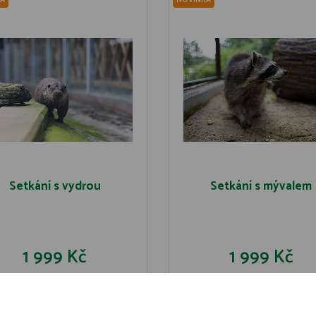
A
NOVINKA
Setkání s vydrou
Setkání s mývalem
1 999 Kč
1 999 Kč
DO KOŠÍKU
DO KOŠÍK
DETAIL
DETAIL