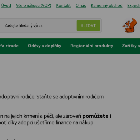
Úvod
Vše o nákupu (VOP)
Kontakt
O nás
Kamenný obchod
Expedi
fairtrade
Oděvy a doplňky
Regionální produkty
Zážitky 
 adoptivní rodiče. Stańte se adoptivním rodičem
n na jejich krmení a péči, ale zároveň
pomůžete i
boť díky adopci ušetříme finance na nákup