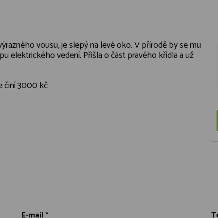
ýrazného vousu, je slepý na levé oko. V přírodě by se mu
pu elektrického vedení. Přišla o část pravého křídla a už
e činí 3000 kč
E-mail
*
T