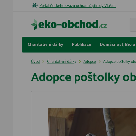
Portál Českého svazu ochránců přírody Vlašim
Charitativní dárky
Publikace
Domácnost, Bio a 
Úvod
Charitativní dárky
Adopce
Adopce poštolky ob
Adopce poštolky o