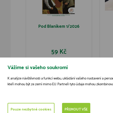
Pod Blaníkem 1/2026
59 Kč
Vážíme si vašeho soukromí
DO KOŠÍKU
DETAIL
K analýze návštěvnosti a funkcí webu, ukládání vašeho nastavení a person
kteří mohou být ze zemí mimo EU. Partneři tyto údaje mohou zkombinovat s 
© 2009-2026 ČSOP Vlašim,
všechna práva vyhrazena
Pouze nezbytné cookies
PŘIJMOUT VŠE