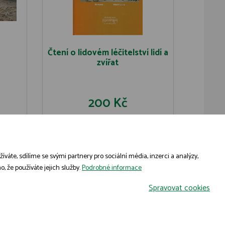
Čtení o lidovém léčitelství lidí a
zvířat
200 Kč
U
DO KOŠÍKU
DETAIL
áte, sdílíme se svými partnery pro sociální média, inzerci a analýzy,
, že používáte jejich služby.
Podrobné informace
Spravovat cookies
Grafický návrh
KošnarDesign.cz
a zpracoval
Jan Čech