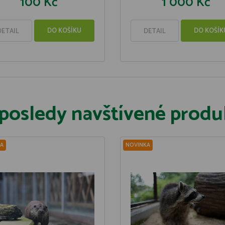
100 Kč
1 000 Kč
DO KOŠÍKU
DO KOŠÍK
DETAIL
DETAIL
posledy navštívené produ
A
NOVINKA