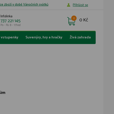
ce zboží v době Vánočních svátků
Příhlásit se
Infolinka
0
0 Kč
737 221 145
Po - Pá: 8 - 17hod
a vstupenky
Suvenýry, hry a hračky
Živá zahrada
šim