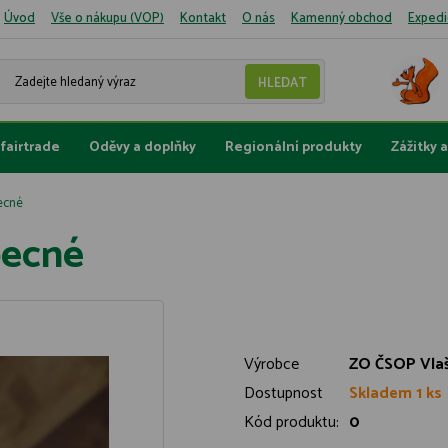
Úvod
Vše o nákupu (VOP)
Kontakt
O nás
Kamenný obchod
Expedi
fairtrade
Oděvy a doplňky
Regionální produkty
Zážitky 
ecné
becné
Výrobce
ZO ČSOP Vla
Dostupnost
Skladem 1 ks
Kód produktu:
0