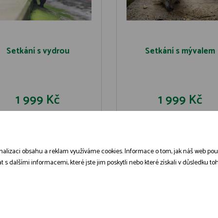
Setkání s vydrou
Setkání s mývalem
1 999 Kč
1 999 Kč
DO KOŠÍKU
DO KOŠÍK
DETAIL
DETAIL
alizaci obsahu a reklam využíváme cookies. Informace o tom, jak náš web použív
dalšími informacemi, které jste jim poskytli nebo které získali v důsledku toho
Zásady zpracování souborů cookies