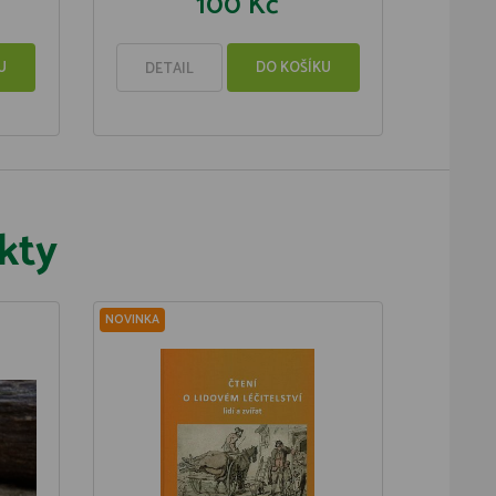
100 Kč
U
DO KOŠÍKU
DETAIL
kty
NOVINKA