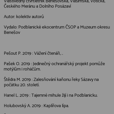
Vlastivědný čtvrtletník Benešovska, Vlašimska, Voticka,
Českého Meránu a Dolního Posázaví
Autor: kolektiv autorů
Vydalo: Podblanické ekocentrum ČSOP a Muzeum okresu
Benešov
Pešout P. 2019 : Vážení čtenáři, ..
Pašek O. 2019 : Jedinečný ochranářský projekt pomůže
motýlům i roháčům.
Štědra M. 2019 : Zalesňování kaňonu řeky Sázavy na
počátku 20. století.
Hanel L. 2019 : Tajemné mihule žijí i na Podblanicku.
Holubovský A. 2019 : Kaplířova lípa.