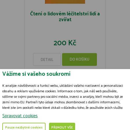
Čtení o lidovém léčitelství lidí a
zvířat
200 Kč
DO KOŠÍKU
DETAIL
Vážíme si vašeho soukromí
K analýze návštěvnosti a funkcí webu, ukládání vašeho nastavení a personalizaci
obsahu a reklam využíváme cookies. Informace o tom, jak náš web používáte,
sdílíme se svými partnery pro sociální média, inzerci a analýzy, kteří mohou být ze
Zásady zpracování souborů cookies
zemí mimo EU. Partneři tyto údaje mohou zkombinovat s dalšími informacemi,
které jste jim poskytli nebo které získali v důsledku toho, že používáte jejich služby.
© 2009-2026 ČSOP Vlašim,
všechna práva vyhrazena
Podrobné informace
Grafický návrh
KošnarDesign.cz
a zpracoval
Jan Čech
Spravovat cookies
Pouze nezbytné cookies
PŘIJMOUT VŠE