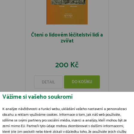
Čtení o lidovém léčitelství lidí a
zvířat
200 Kč
DO KOŠÍKU
DETAIL
Vážíme si vašeho soukromí
K analýze návštěvnosti a funkcí webu, ukládání vašeho nastavení a personalizaci
obsahu a reklam využíváme cookies. Informace o tom, jak náš web používáte,
sdílíme se svými partnery pro sociální média, inzerci a analýzy, kteří mohou být ze
Zásady zpracování souborů cookies
zemí mimo EU. Partneři tyto údaje mohou zkombinovat s dalšími informacemi,
které jste jim poskytli nebo které získali v důsledku toho, že používáte jejich služby.