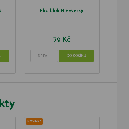
5
Eko blok M veverky
79 Kč
U
DO KOŠÍKU
DETAIL
kty
NOVINKA