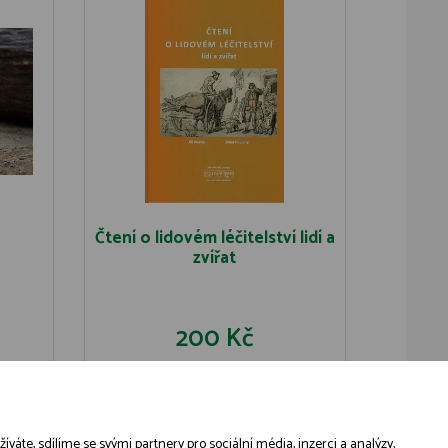
Čtení o lidovém léčitelství lidí a
zvířat
200 Kč
U
DO KOŠÍKU
DETAIL
áte, sdílíme se svými partnery pro sociální média, inzerci a analýzy,