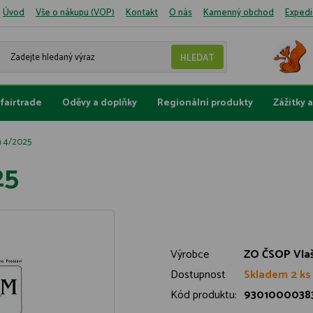
Úvod
Vše o nákupu (VOP)
Kontakt
O nás
Kamenný obchod
Expedi
fairtrade
Oděvy a doplňky
Regionální produkty
Zážitky 
m 4/2025
25
Výrobce
ZO ČSOP Vla
Dostupnost
Skladem 2 ks
Kód produktu:
9301000038