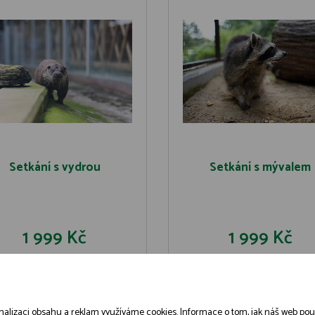
Setkání s vydrou
Setkání s mývalem
1 999 Kč
1 999 Kč
DO KOŠÍKU
DO KOŠÍK
DETAIL
DETAIL
alizaci obsahu a reklam využíváme cookies. Informace o tom, jak náš web použív