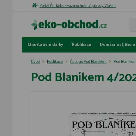
Portál Českého svazu ochránců přírody Vlašim
Charitativní dárky
Publikace
Domácnost, Bio a 
Úvod
Publikace
Časopis Pod Blaníkem
Pod Blaníke
Pod Blaníkem 4/20