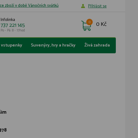
ce zboží v době Vánočních svátků
Příhlásit se
Infolinka
0
0 Kč
737 221 145
Po - Pá: 8 - 17hod
a vstupenky
Suvenýry, hry a hračky
Živá zahrada
šim
378